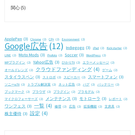
関心
(5)
ApplePen
(3)
Chrome
(2)
CP+
(2)
Environment
(2)
Google広告
(12)
Indiegogo
(3)
iPad
(2)
Kickstarter
(2)
Moto Mods
(3)
Soccer
(3)
LINE
(2)
Profoto
(2)
WordPress
(2)
Yahoo!広告
(3)
WPプラグイン
(2)
ひかりTV
(2)
エラーメッセージ
(2)
クラウドファンディング
(4)
オールドレンズ
(2)
ゲーム
(2)
スタイラスペン
(3)
スマートフォン
(3)
ストロボ
(2)
スピーカー
(2)
ソニーα7II
(2)
トラブル解決策
(2)
ネット広告
(2)
バグ
(2)
バッテリー
(2)
ブックマーク
(2)
ブラウザ
(2)
プラグイン
(2)
プラモデル
(2)
メンテナンス
(3)
モトローラ
(3)
マイクロフォーサーズ
(2)
レポート
(2)
一覧
(4)
ワンフェス
(3)
修理
(2)
広告
(2)
拡張機能
(2)
文房具
(2)
設定
(4)
株主優待
(3)