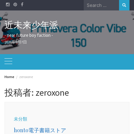
Skip
Search
to
for:
content
近未来少年派
- near future boy faction -
2026年8月7日
Home
zeroxone
投稿者:
zeroxone
未分類
honto電子書籍ストア