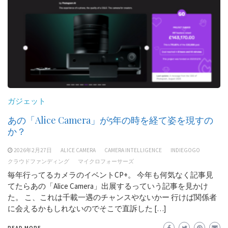
ガジェット
あの「Alice Camera」が5年の時を経て姿を現すの
か？
2026年2月27日
ALICE CAMERA
CAMERA INTELLIGENCE
INDIEGOGO
クラウドファンディング
マイクロフォーサーズ
毎年行ってるカメラのイベントCP+。 今年も何気なく記事見
てたらあの「Alice Camera」出展するっていう記事を見かけ
た。 こ、これは千載一遇のチャンスやないかー 行けば関係者
に会えるかもしれないのでそこで直訴した […]