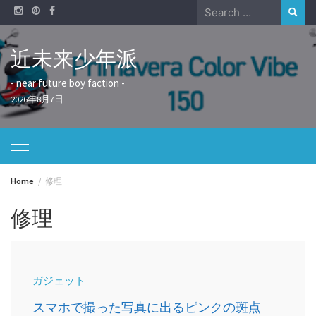
Skip
Search
to
for:
content
近未来少年派
- near future boy faction -
2026年8月7日
Home
修理
修理
ガジェット
スマホで撮った写真に出るピンクの斑点