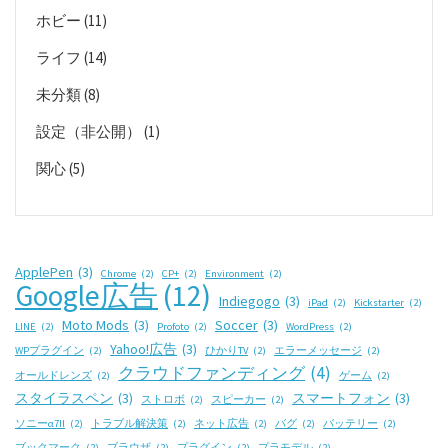
ホビー
(11)
ライフ
(14)
未分類
(8)
設定（非公開）
(1)
関心
(5)
ApplePen
(3)
Chrome
(2)
CP+
(2)
Environment
(2)
Google広告
(12)
Indiegogo
(3)
iPad
(2)
Kickstarter
(2)
Moto Mods
(3)
Soccer
(3)
LINE
(2)
Profoto
(2)
WordPress
(2)
Yahoo!広告
(3)
WPプラグイン
(2)
ひかりTV
(2)
エラーメッセージ
(2)
クラウドファンディング
(4)
オールドレンズ
(2)
ゲーム
(2)
スタイラスペン
(3)
スマートフォン
(3)
ストロボ
(2)
スピーカー
(2)
ソニーα7II
(2)
トラブル解決策
(2)
ネット広告
(2)
バグ
(2)
バッテリー
(2)
ブックマーク
(2)
ブラウザ
(2)
プラグイン
(2)
プラモデル
(2)