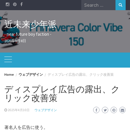
Skip
Search
to
for:
content
近未来少年派
- near future boy faction -
2026年8月8日
Home
ウェブデザイン
ディスプレイ広告の露出、クリック改善策
ディスプレイ広告の露出、ク
リック改善策
2025年4月10日
ウェブデザイン
著名人を広告に使う。