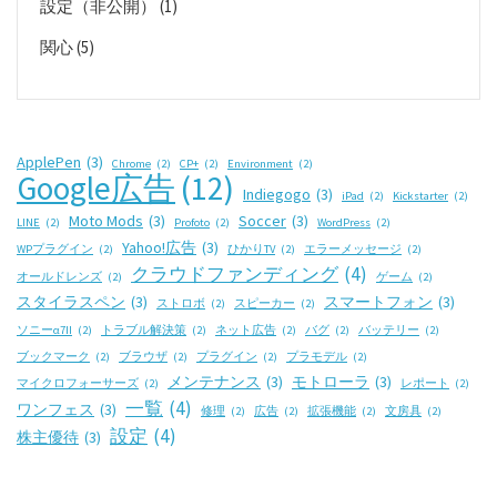
設定（非公開）
(1)
関心
(5)
ApplePen
(3)
Chrome
(2)
CP+
(2)
Environment
(2)
Google広告
(12)
Indiegogo
(3)
iPad
(2)
Kickstarter
(2)
Moto Mods
(3)
Soccer
(3)
LINE
(2)
Profoto
(2)
WordPress
(2)
Yahoo!広告
(3)
WPプラグイン
(2)
ひかりTV
(2)
エラーメッセージ
(2)
クラウドファンディング
(4)
オールドレンズ
(2)
ゲーム
(2)
スタイラスペン
(3)
スマートフォン
(3)
ストロボ
(2)
スピーカー
(2)
ソニーα7II
(2)
トラブル解決策
(2)
ネット広告
(2)
バグ
(2)
バッテリー
(2)
ブックマーク
(2)
ブラウザ
(2)
プラグイン
(2)
プラモデル
(2)
メンテナンス
(3)
モトローラ
(3)
マイクロフォーサーズ
(2)
レポート
(2)
一覧
(4)
ワンフェス
(3)
修理
(2)
広告
(2)
拡張機能
(2)
文房具
(2)
設定
(4)
株主優待
(3)